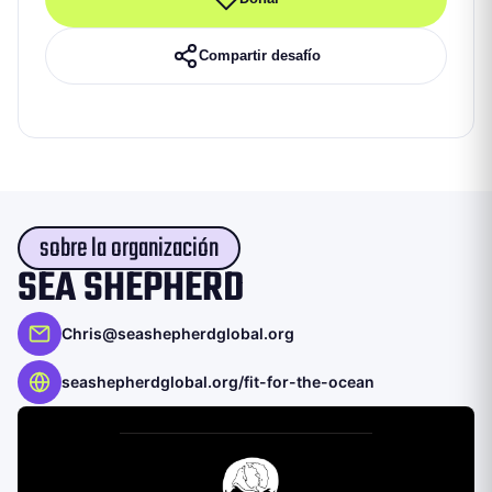
Compartir desafío
sobre la organización
SEA SHEPHERD
Chris@seashepherdglobal.org
seashepherdglobal.org/fit-for-the-ocean