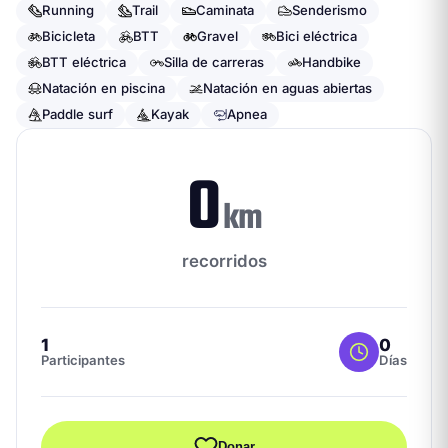
Running
Trail
Caminata
Senderismo
Bicicleta
BTT
Gravel
Bici eléctrica
BTT eléctrica
Silla de carreras
Handbike
Natación en piscina
Natación en aguas abiertas
Paddle surf
Kayak
Apnea
0
km
recorridos
1
0
Participantes
Días
Donar