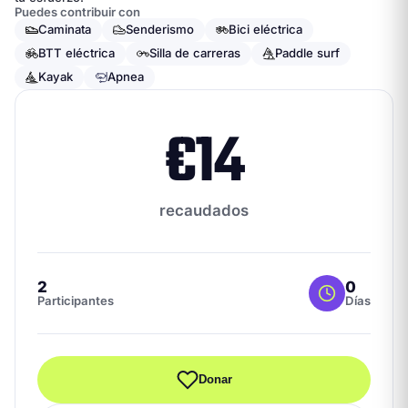
Puedes contribuir con
Caminata
Senderismo
Bici eléctrica
BTT eléctrica
Silla de carreras
Paddle surf
Kayak
Apnea
€
14
recaudados
2
0
Participantes
Días
Donar