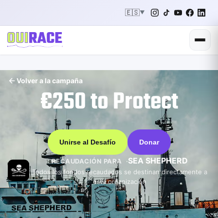
🇪🇸
▼
Volver a la campaña
€250 to Protect
Unirse al Desafío
Donar
SEA SHEPHERD
RECAUDACIÓN PARA
Todos los fondos recaudados se destinan directamente a
esta organización