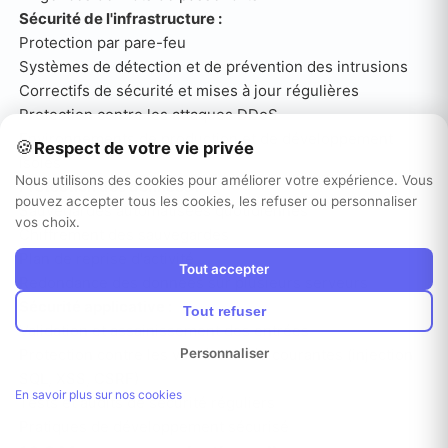
Sécurité de l'infrastructure :
Protection par pare-feu
Systèmes de détection et de prévention des intrusions
Correctifs de sécurité et mises à jour régulières
Protection contre les attaques DDoS
Environnements de production et de développement
🍪
Respect de votre vie privée
isolés
Nous utilisons des cookies pour améliorer votre expérience. Vous
Protection des données :
pouvez accepter tous les cookies, les refuser ou personnaliser
Sauvegardes automatisées quotidiennes
vos choix.
Chiffrement des sauvegardes
Plan de reprise d'activité
Tout accepter
Redondance des données sur plusieurs serveurs
Sécurité applicative :
Tout refuser
Validation et assainissement des entrées
Protection contre les vulnérabilités courantes (injection
Personnaliser
SQL, XSS, CSRF)
En savoir plus sur nos cookies
Tests et audits de sécurité réguliers
Pratiques de développement sécurisé