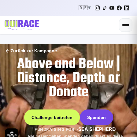
🇩🇪
▼
Zurück zur Kampagne
Above and Below |
Distance, Depth or
Donate
Challenge beitreten
Spenden
SEA SHEPHERD
FUNDRAISING FOR
Alle gesammelten Spenden gehen direkt an diese