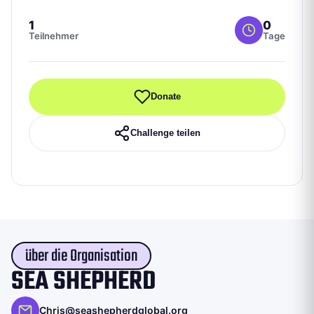
1
0
Teilnehmer
Tage
Donate
Challenge teilen
über die Organisation
SEA SHEPHERD
Chris@seashepherdglobal.org