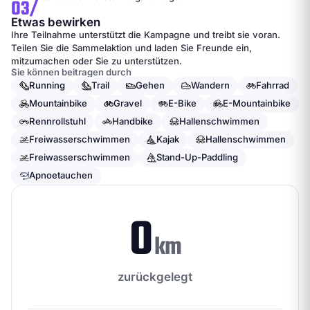
03/
Etwas bewirken
Ihre Teilnahme unterstützt die Kampagne und treibt sie voran.
Teilen Sie die Sammelaktion und laden Sie Freunde ein,
mitzumachen oder Sie zu unterstützen.
Sie können beitragen durch
Running
Trail
Gehen
Wandern
Fahrrad
Mountainbike
Gravel
E-Bike
E-Mountainbike
Rennrollstuhl
Handbike
Hallenschwimmen
Freiwasserschwimmen
Kajak
Hallenschwimmen
Freiwasserschwimmen
Stand-Up-Paddling
Apnoetauchen
0
km
zurückgelegt