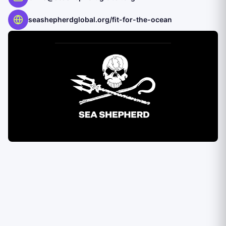
seashepherdglobal.org/fit-for-the-ocean