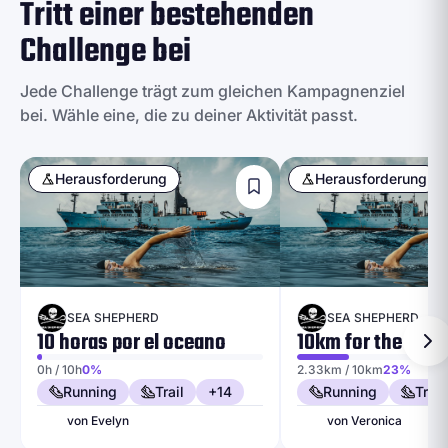
Tritt einer bestehenden
Challenge bei
Jede Challenge trägt zum gleichen Kampagnenziel
bei. Wähle eine, die zu deiner Aktivität passt.
Herausforderung
Herausforderung
SEA SHEPHERD
SEA SHEPHERD
10 horas por el oceano
10km for the Oce
0h / 10h
0%
2.33km / 10km
23%
Running
Trail
+14
Running
Trail
von Evelyn
von Veronica