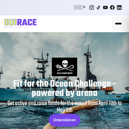
🇩🇪
▼
Fit for the Ocean Challenge -
powered by arena
Get active and raise funds for the ocean from April 10th to
May 5th
Unterstützen