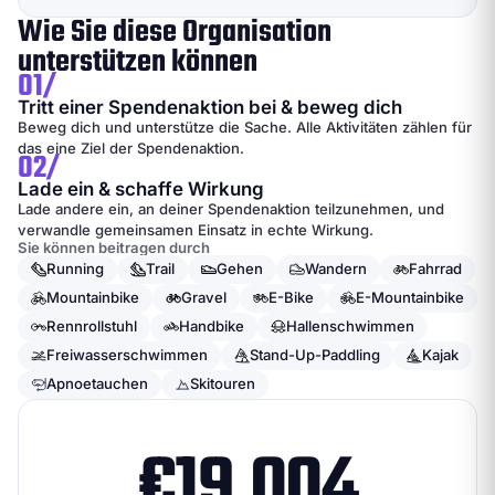
Wie Sie diese Organisation
unterstützen können
01/
Tritt einer Spendenaktion bei & beweg dich
Beweg dich und unterstütze die Sache. Alle Aktivitäten zählen für
das eine Ziel der Spendenaktion.
02/
Lade ein & schaffe Wirkung
Lade andere ein, an deiner Spendenaktion teilzunehmen, und
verwandle gemeinsamen Einsatz in echte Wirkung.
Sie können beitragen durch
Running
Trail
Gehen
Wandern
Fahrrad
Mountainbike
Gravel
E-Bike
E-Mountainbike
Rennrollstuhl
Handbike
Hallenschwimmen
Freiwasserschwimmen
Stand-Up-Paddling
Kajak
Apnoetauchen
Skitouren
€
19,004