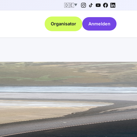
🇩🇪
▼
Organisator
Anmelden