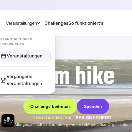
Challenges
So funktioniert's
Veranstaltungen
ERANSTALTUNGEN
DURCHSUCHEN
Veranstaltungen
10 km hike
Vergangene
Veranstaltungen
Challenge beitreten
Spenden
SEA SHEPHERD
FUNDRAISING FOR
Alle gesammelten Spenden gehen direkt an diese Organisation