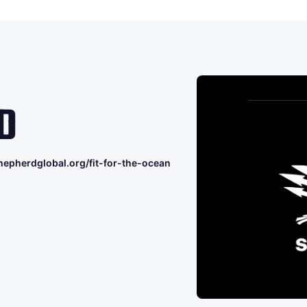
D
hepherdglobal.org/fit-for-the-ocean