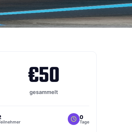
€
50
gesammelt
2
0
Teilnehmer
Tage