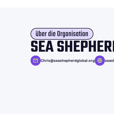
über die Organisation
SEA SHEPHER
Chris@seashepherdglobal.org
seas