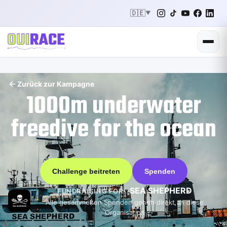
🇩🇪
▼
Zurück zur Kampagne
1000m underwater
freedive for the ocean
Challenge beitreten
Spenden
SEA SHEPHERD
FUNDRAISING FOR
Alle gesammelten Spenden gehen direkt an diese
Organisation