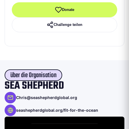
Donate
Challenge teilen
über die Organisation
SEA SHEPHERD
Chris@seashepherdglobal.org
seashepherdglobal.org/fit-for-the-ocean