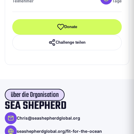
Teilnehmer
Tage
Donate
Challenge teilen
über die Organisation
SEA SHEPHERD
Chris@seashepherdglobal.org
seashepherdglobal.org/fit-for-the-ocean