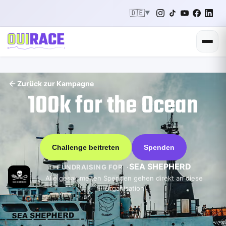
🇩🇪
▼
Zurück zur Kampagne
100k for the Ocean
Challenge beitreten
Spenden
SEA SHEPHERD
FUNDRAISING FOR
Alle gesammelten Spenden gehen direkt an diese
Organisation