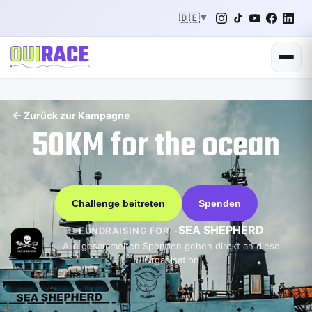
🇩🇪
▼
Zurück zur Kampagne
50KM for the ocean
Challenge beitreten
Spenden
SEA SHEPHERD
FUNDRAISING FOR
Alle gesammelten Spenden gehen direkt an diese
Organisation