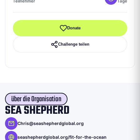
Teilnehmer
Tage
Donate
Challenge teilen
über die Organisation
SEA SHEPHERD
Chris@seashepherdglobal.org
seashepherdglobal.org/fit-for-the-ocean