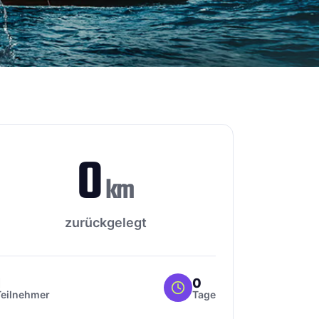
0
km
zurückgelegt
1
0
Teilnehmer
Tage