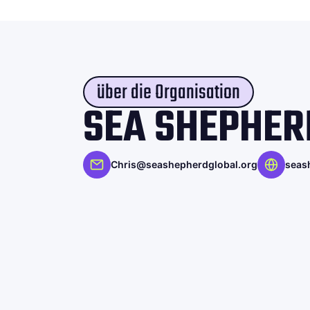
über die Organisation
SEA SHEPHER
Chris@seashepherdglobal.org
seas