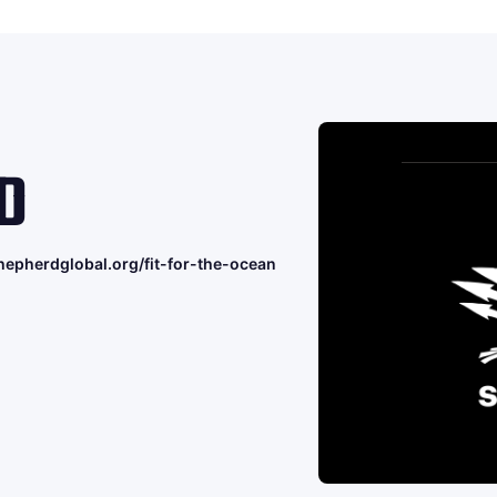
D
hepherdglobal.org/fit-for-the-ocean