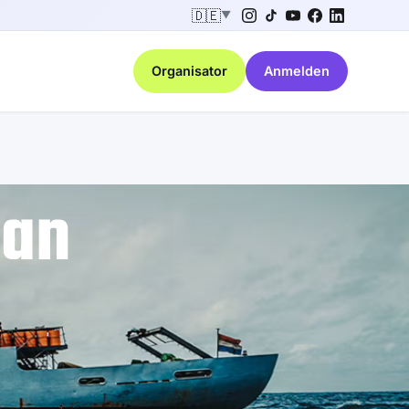
🇩🇪
▼
Organisator
Anmelden
ean