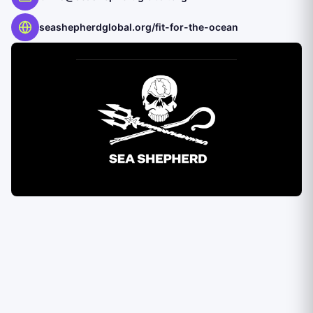
seashepherdglobal.org/fit-for-the-ocean