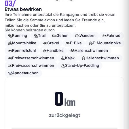
03/
Etwas bewirken
Ihre Teilnahme unterstützt die Kampagne und treibt sie voran.
Teilen Sie die Sammelaktion und laden Sie Freunde ein,
mitzumachen oder Sie zu unterstützen.
Sie können beitragen durch
Running
Trail
Gehen
Wandern
Fahrrad
Mountainbike
Gravel
E-Bike
E-Mountainbike
Rennrollstuhl
Handbike
Hallenschwimmen
Freiwasserschwimmen
Kajak
Hallenschwimmen
Freiwasserschwimmen
Stand-Up-Paddling
Apnoetauchen
0
km
zurückgelegt