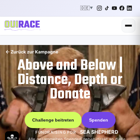
🇩🇪
▼
Zurück zur Kampagne
Above and Below |
Distance, Depth or
Donate
Challenge beitreten
Spenden
SEA SHEPHERD
FUNDRAISING FOR
Alle gesammelten Spenden gehen direkt an diese