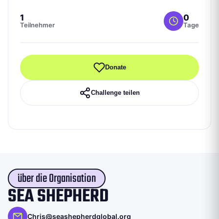
1
0
Teilnehmer
Tage
Donate
Challenge teilen
über die Organisation
SEA SHEPHERD
Chris@seashepherdglobal.org