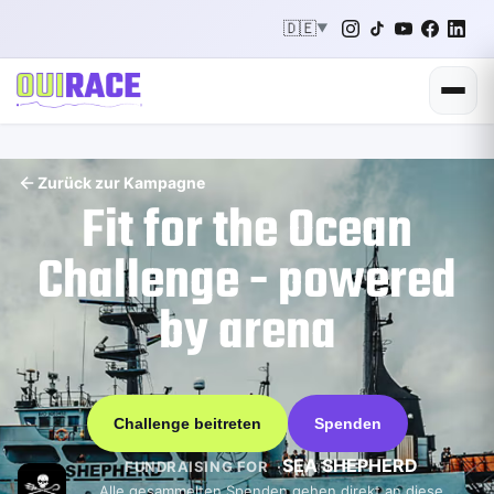
🇩🇪
▼
Zurück zur Kampagne
Fit for the Ocean
Challenge - powered
by arena
Challenge beitreten
Spenden
SEA SHEPHERD
FUNDRAISING FOR
Alle gesammelten Spenden gehen direkt an diese