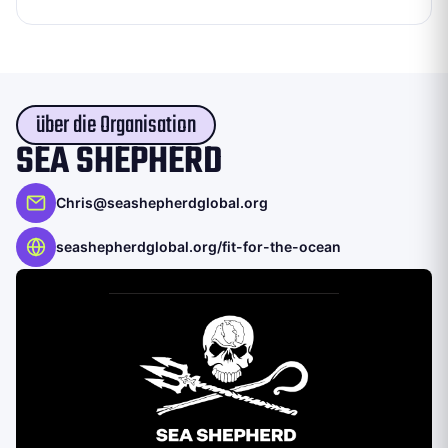
über die Organisation
SEA SHEPHERD
Chris@seashepherdglobal.org
seashepherdglobal.org/fit-for-the-ocean