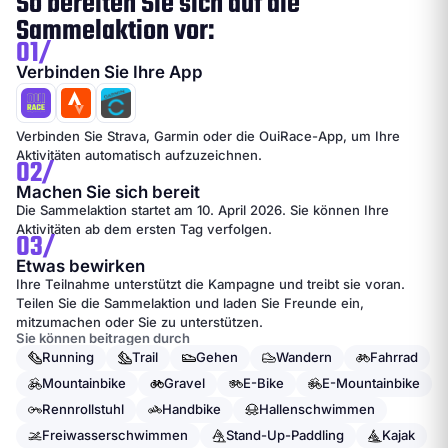
So bereiten Sie sich auf die
Sammelaktion vor:
01/
Verbinden Sie Ihre App
Verbinden Sie Strava, Garmin oder die OuiRace-App, um Ihre
Aktivitäten automatisch aufzuzeichnen.
02/
Machen Sie sich bereit
Die Sammelaktion startet am 10. April 2026. Sie können Ihre
Aktivitäten ab dem ersten Tag verfolgen.
03/
Etwas bewirken
Ihre Teilnahme unterstützt die Kampagne und treibt sie voran.
Teilen Sie die Sammelaktion und laden Sie Freunde ein,
mitzumachen oder Sie zu unterstützen.
Sie können beitragen durch
Running
Trail
Gehen
Wandern
Fahrrad
Mountainbike
Gravel
E-Bike
E-Mountainbike
Rennrollstuhl
Handbike
Hallenschwimmen
Freiwasserschwimmen
Stand-Up-Paddling
Kajak