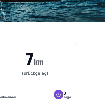
7
km
zurückgelegt
1
0
Teilnehmer
Tage