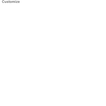
Customize
Link kopiert!