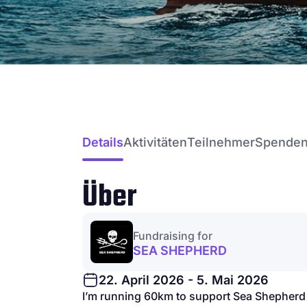
Details
Aktivitäten
Teilnehmer
Spende
Über
Fundraising for
SEA SHEPHERD
22. April 2026 - 5. Mai 2026
I’m running 60km to support Sea Shepherd 