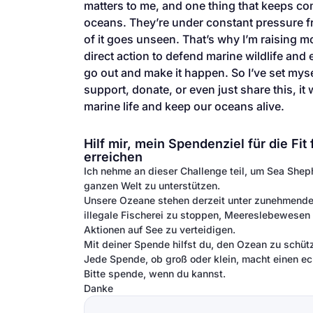
matters to me, and one thing that keeps co
oceans. They’re under constant pressure from
of it goes unseen. That’s why I’m raising 
direct action to defend marine wildlife an
go out and make it happen. So I’ve set myse
support, donate, or even just share this, it
marine life and keep our oceans alive.
Hilf mir, mein Spendenziel für die F
erreichen
Ich nehme an dieser Challenge teil, um Sea She
ganzen Welt zu unterstützen.
Unsere Ozeane stehen derzeit unter zunehmendem
illegale Fischerei zu stoppen, Meereslebewesen
Aktionen auf See zu verteidigen.
Mit deiner Spende hilfst du, den Ozean zu schütz
Jede Spende, ob groß oder klein, macht einen ec
Bitte spende, wenn du kannst.
Danke