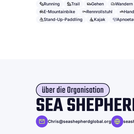
Running
Trail
Gehen
Wandern
E-Mountainbike
Rennrollstuhl
Hand
Stand-Up-Paddling
Kajak
Apnoeta
über die Organisation
SEA SHEPHER
Chris@seashepherdglobal.org
seas