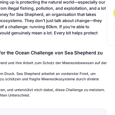
ming up is protecting the natural world—especially our
 illegal fishing, pollution, and exploitation, and a lot
money for Sea Shepherd, an organisation that takes
d ecosystems. They don’t just talk about change—they
lf a challenge: running 60km. If you’re able to
 would genuinely mean a lot. Every bit helps protect
it for the Ocean Challenge von Sea Shepherd zu
pherd und ihre Arbeit zum Schutz der Meereslebewesen auf der
 Druck. Sea Shepherd arbeitet an vorderster Front, um
 zu schützen und fragile Meeresökosysteme durch direkte
en, und unterstützt mich dabei, diese Challenge zu meistern.
hten Unterschied.