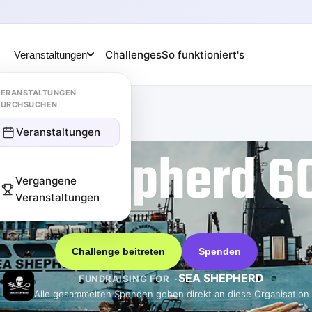
Challenges
So funktioniert's
Veranstaltungen
ERANSTALTUNGEN
DURCHSUCHEN
Veranstaltungen
ea Shepherd 6
Vergangene
Veranstaltungen
Challenge beitreten
Spenden
SEA SHEPHERD
FUNDRAISING FOR
Alle gesammelten Spenden gehen direkt an diese Organisation