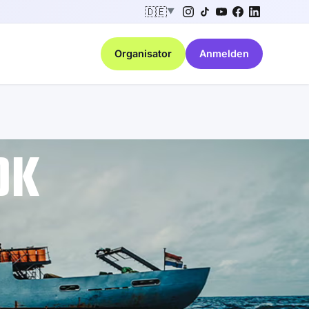
🇩🇪
▼
Organisator
Anmelden
0K