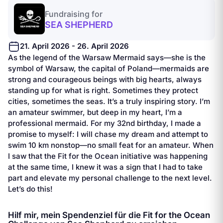
Fundraising for
SEA SHEPHERD
21. April 2026 - 26. April 2026
As the legend of the Warsaw Mermaid says—she is the
symbol of Warsaw, the capital of Poland—mermaids are
strong and courageous beings with big hearts, always
standing up for what is right. Sometimes they protect
cities, sometimes the seas. It’s a truly inspiring story. I’m
an amateur swimmer, but deep in my heart, I’m a
professional mermaid. For my 32nd birthday, I made a
promise to myself: I will chase my dream and attempt to
swim 10 km nonstop—no small feat for an amateur. When
I saw that the Fit for the Ocean initiative was happening
at the same time, I knew it was a sign that I had to take
part and elevate my personal challenge to the next level.
Let’s do this!
Hilf mir, mein Spendenziel für die Fit for the Ocean