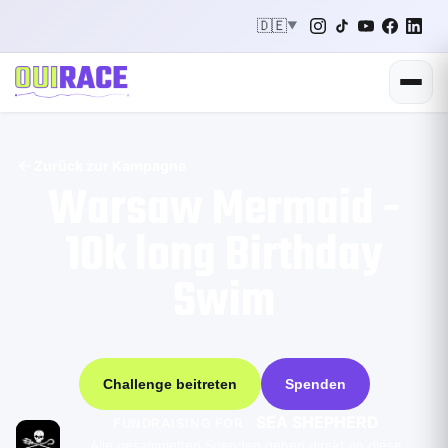
🇩🇪
▼
Zurück zur Kampagne
Warsaw Mermaid -
10k long Birthday
Swim
Challenge beitreten
Spenden
SEA SHEPHERD
FUNDRAISING FOR
Alle gesammelten Spenden gehen direkt an diese