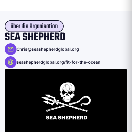
über die Organisation
SEA SHEPHERD
Chris@seashepherdglobal.org
seashepherdglobal.org/fit-for-the-ocean